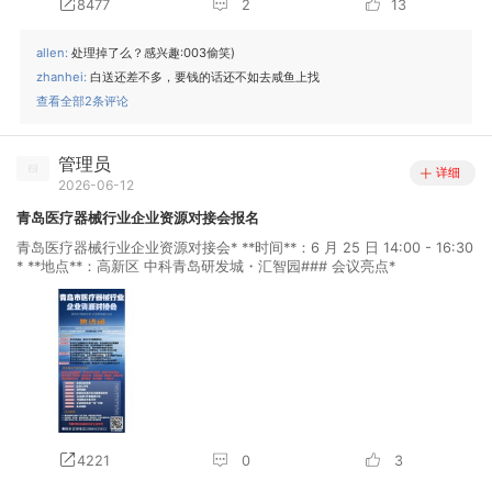
8477
2
13
allen:
处理掉了么？感兴趣:003偷笑)
zhanhei:
白送还差不多，要钱的话还不如去咸鱼上找
查看全部2条评论
管理员
详细
2026-06-12
青岛医疗器械行业企业资源对接会报名
青岛医疗器械行业企业资源对接会* **时间**：6 月 25 日 14:00 - 16:30
* **地点**：高新区 中科青岛研发城・汇智园### 会议亮点*
4221
0
3