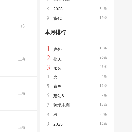
8
11条
2025
9
19条
货代
山东
本月排行
1
11条
户外
2
90条
报关
上海
3
46条
服装
4
4条
火
5
16条
青岛
上海
6
2条
建站8
7
15条
跨境电商
8
20条
线
9
11条
2025
上海