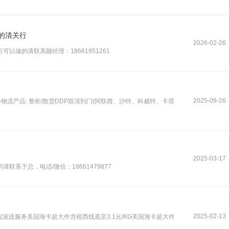
的清关行
2026-02-26
做的请联系颜经理：18661951261
2025-09-26
核心物流产品: 整柜/散货DDP双清到门(阿联酋、沙特、科威特、卡塔
2025-03-17
系于总，电话/微信：18661479877
2025-02-13
程派送服务美国海卡超大件含税西线底至3.1元/KG美国海卡超大件