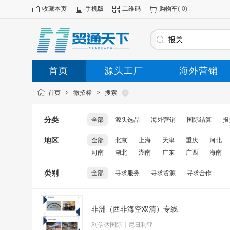
收藏本页
手机版
二维码
购物车
(
0
)
首页
源头工厂
海外营销
首页
>
微招标
>
搜索
分类
全部
源头选品
海外营销
国际结算
报
地区
全部
北京
上海
天津
重庆
河北
河南
湖北
湖南
广东
广西
海南
类别
全部
寻求服务
寻求货源
寻求合作
非洲（西非海空双清）专线
利信达国际｜尼日利亚