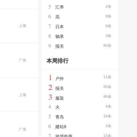
5
2条
汇率
6
9条
高
7
上海
8条
日本
8
3条
轴承
9
90条
报关
本周排行
广东
1
11条
户外
2
90条
报关
3
上海
46条
服装
4
4条
火
5
16条
青岛
6
2条
建站8
广东
7
15条
跨境电商