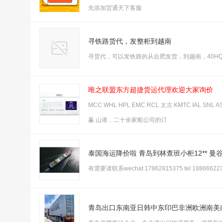
先添加贸通天下客服
寻铁路货代，发整柜到越南
寻货代，可以发铁路的从合肥发货，到越南，40HQ可以
唯之联盟东方超捷货运代理欢迎大家询价
MCC WHL HPL EMC RCL 太古 KMTC IAL SNL 
赢 山港，二十余家船公司的订
泰国海运降价啦 青岛到林查班小柜12** 曼谷1
有需要请联系wechat 17862815375 tel 188666223
青岛出口东南亚日韩中东印巴非洲欧洲南美