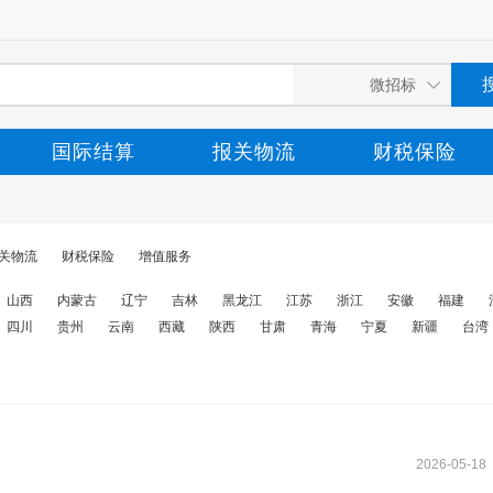
国际结算
报关物流
财税保险
关物流
财税保险
增值服务
山西
内蒙古
辽宁
吉林
黑龙江
江苏
浙江
安徽
福建
四川
贵州
云南
西藏
陕西
甘肃
青海
宁夏
新疆
台湾
2026-05-18