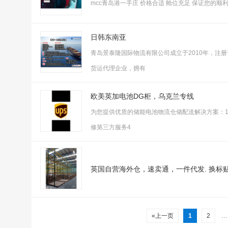
mcc青岛港一手庄 价格合适 舱位充足 保证您的顺
日韩东南亚
青岛景泰隆国际物流有限公司成立于2010年，注
货运代理企业，拥有
欧美英加电池DG柜，乌克兰专线
​​为您提供优质的储能电池物流仓储配送解决方案
修第三方服务4
英国自营海外仓，速卖通，一件代发. 换标
«上一页
1
2