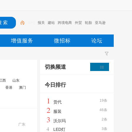
报关
建站
跨境电商
外贸
轮胎
亚马逊
服装
俄罗斯
工艺品
货代
增值服务
微招标
论坛
切换频道
江西
山东
今日排行
香港
澳门
1
19条
货代
2
46条
服装
3
2条
沃尔玛
广东
4
3条
LED灯