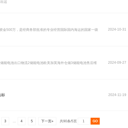
利出运
2024-10-31
册资金500万，是经商务部批准的专业经营国际国内海运的国家一级
2024-09-27
：1储能电池出口物流2储能电池欧美加英海外仓储3储能电池售后维
贴标
2024-11-19
…
3
…
4
5
下一页»
共90条/5页