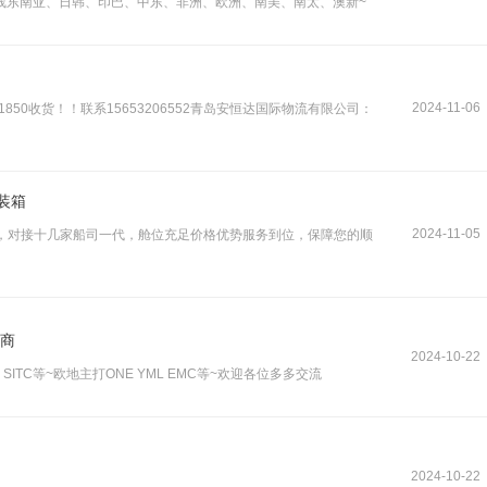
线东南亚、日韩、印巴、中东、非洲、欧洲、南美、南太、澳新~
2024-11-06
 1850收货！！联系15653206552青岛安恒达国际物流有限公司：
装箱
2024-11-05
0人，对接十几家船司一代，舱位充足价格优势服务到位，保障您的顺
务商
2024-10-22
WHL SITC等~欧地主打ONE YML EMC等~欢迎各位多多交流
2024-10-22