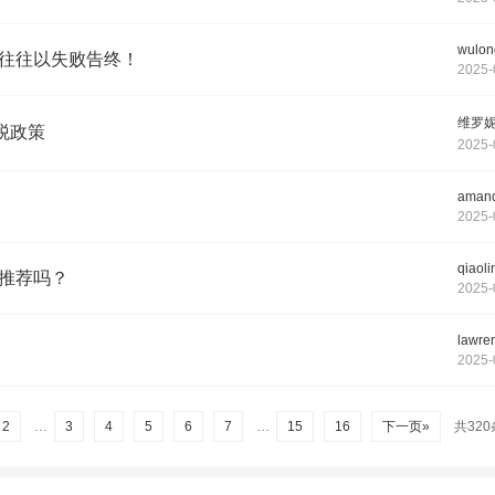
wulon
往往以失败告终！
2025-
维罗
税政策
2025-
aman
2025-
qiaoli
推荐吗？
2025-
lawre
2025-
2
…
3
4
5
6
7
…
15
16
下一页»
共320