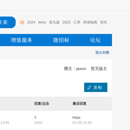
2024
temu
亚马逊
2025
汇率
跨境电商
货代
外贸
报关
美元
增值服务
微招标
论坛
退出本圈
圈主：
jason
暂无版主
发帖
回复/点击
最后回复
3
heyu
 13:45
2440
01-06 13:45