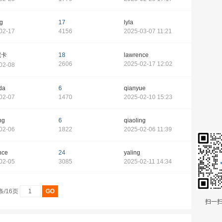
g
17
lyla
02-17
4156
2025-03-07 11:21
妮卡
18
lawrence
2606
2025-02-17 12:02
02-08
da
6
qianyue
02-07
1470
2025-02-10 15:23
ng
6
qiaoling
02-06
1822
2025-02-06 11:39
nce
24
yaling
02-05
3085
2025-02-11 14:34
条/16页
扫一