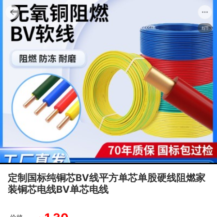
1/1
定制国标纯铜芯BV线平方单芯单股硬线阻燃家
装铜芯电线BV单芯电线