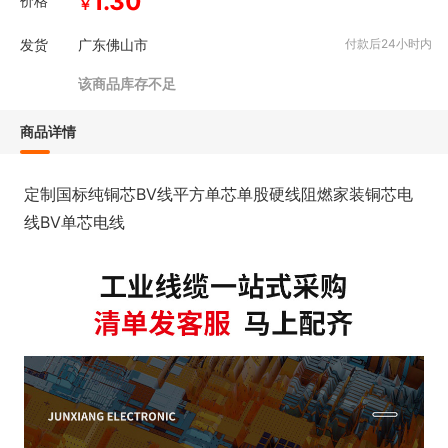
1.30
价格
￥
发货
广东佛山市
付款后24小时内
该商品库存不足
商品详情
定制国标纯铜芯BV线平方单芯单股硬线阻燃家装铜芯电
线BV单芯电线