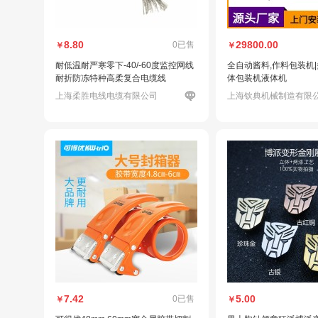
8.80
29800.00
0已售
￥
￥
耐低温耐严寒零下-40/-60度监控网线
全自动酱料,作料包装机
耐折防冻特种高柔复合电缆线
体包装机液体机
上海柔胜电线电缆有限公司
上海钦典机械制造有限
7.42
5.00
0已售
￥
￥