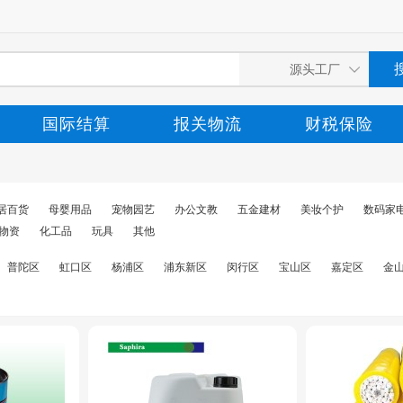
国际结算
报关物流
财税保险
居百货
母婴用品
宠物园艺
办公文教
五金建材
美妆个护
数码家
物资
化工品
玩具
其他
普陀区
虹口区
杨浦区
浦东新区
闵行区
宝山区
嘉定区
金