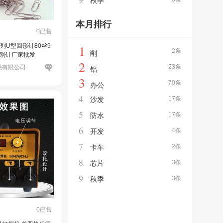
秋季
本月排行
0已售
a系列U型回形针80丝9
1
2条
削
曲别针厂家批发
2
23条
品有限公司
铝
3
70条
办公
4
17条
沙发
5
17条
防水
6
4条
开发
7
2条
卡车
8
3条
芯片
9
3条
秋季
0已售