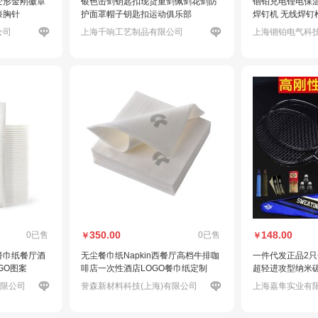
变形金刚徽章
银色击剑钥匙扣现货重剑佩剑花剑防
锢铂充电锂电保温
漆胸针
护面罩帽子钥匙扣运动俱乐部
焊钉机 无线焊钉
公司
上海千响工艺制品有限公司
上海锢铂电气科
350.00
148.00
0已售
0已售
￥
￥
餐巾纸餐厅酒
无尘餐巾纸Napkin西餐厅高档牛排咖
一件代发正品2
GO图案
啡店一次性酒店LOGO餐巾纸定制
超轻进攻型纳米碳
有限公司
誉森新材料科技(上海)有限公司
上海嘉隼实业有