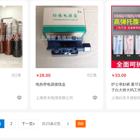
28.00
33.00
0已售
0已售
￥
￥
电热带电源接线盒
护士孕妇裤 夏可
子白大褂大码工
上海班夫电缆有限公司
上海白衣天使纺
1
2
下一页»
共23条/2页