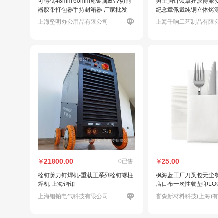
可得优48mm 60mm宽金属胶带切割
男士胸针领章狂派博派
器胶带打包器手持封箱器 厂家批发
纪念章佩戴纯铜立体烤
上海坚明办公用品有限公司
上海千响工艺制品有限
21800.00
25.00
0已售
￥
￥
栓钉剪力钉焊机-重载王系列栓钉螺柱
枫海蓝工厂刀叉包无尘
焊机-上海锢铂-
店口布一次性餐垫印LO
上海锢铂电气科技有限公司
誉森新材料科技(上海)