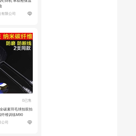
钉焊机 单双枪保温
枪
技有限公司
0已售
只全碳素羽毛球拍双拍
纤维训练M90
限公司