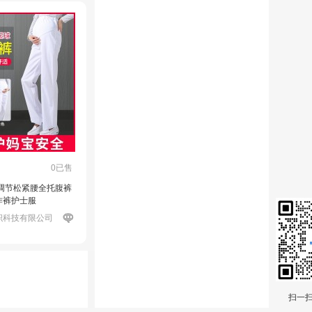
0已售
调节松紧腰全托腹裤
作裤护士服
织科技有限公司
扫一