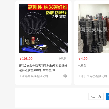
108.00
4.00
0已售
￥
￥
正品2支装全碳素羽毛球拍双拍碳纤维
电热带
超轻进攻型4u耐打耐用型5u
上海嘉隼实业有限公司
上海班夫电缆有限公司
«上一页