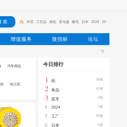
工艺品
箱包
亚马逊
睫毛
日本
2024
2023
地板
相框
外贸
增值服务
微招标
论坛
今日排行
电
汽车用品
1
38条
纸
山区
松江区
2
43条
食品
3
2条
蓝牙
4
3条
2024
5
34条
工厂
6
4条
日本