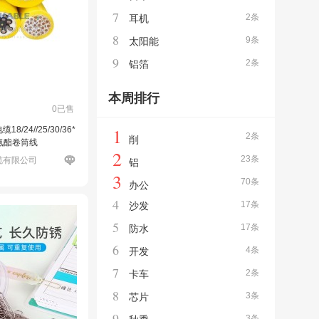
7
2条
耳机
8
9条
太阳能
9
2条
铝箔
本周排行
0已售
1
/24//25/30/36*
2条
削
聚氨酯卷筒线
2
23条
缆有限公司
铝
3
70条
办公
4
17条
沙发
5
17条
防水
6
4条
开发
7
2条
卡车
8
3条
芯片
9
3条