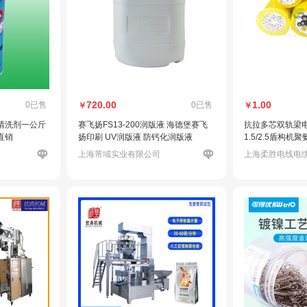
720.00
1.00
0已售
0已售
￥
￥
清洗剂一公斤
赛飞扬FS13-200润版液 海德堡赛飞
抗拉多芯双轨梁电缆18
直销
扬印刷 UV润版液 防钙化润版液
1.5/2.5盾构机
上海芾域实业有限公司
上海柔胜电线电