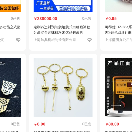
238000.00
0.95
0已售
0已售
￥
￥
|多功能立式酱
定制四边封预制袋给袋式白糖粉冰糖
可得优 HZ-28
分装混合调味粉粉末饮品包装机
0丝银色回形针
公司
上海钦典机械制造有限公司
上海坚明办公用
8.00
80.00
0已售
0已售
￥
￥