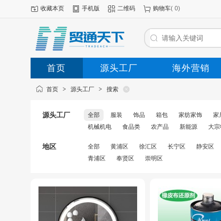
收藏本页
手机版
二维码
购物车
(
0
)
首页
源头工厂
海外营销
首页
>
源头工厂
>
搜索
源头工厂
全部
服装
饰品
箱包
家纺家饰
家
机械机电
食品类
农产品
新能源
大宗
地区
全部
黄浦区
徐汇区
长宁区
静安区
青浦区
奉贤区
崇明区