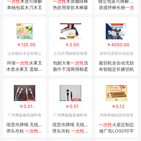
一次性
木质可降解
一次性
木质咖啡棒
独立包装可降解 木
单独包装木刀木叉
热饮用茶饮木棒吸
质搅拌棒长柄
一次
木勺蛋糕甜品勺冰
管木质搅拌棒搅拌
性
木搅拌 14CM咖
淇淋叉勺组合
棍儿独立包装
啡棒搅拌棒
￥125.00
￥3.50
￥4500.00
山东银杉木业有限公
义乌市博丽家纺有限
深圳市鼎宸自动化设
司
公司
备有限公司
环保
一次性
水果叉
包邮大卷
一次性
洗
裁切机全自动无纺
木质水果叉 蛋糕点
脸巾干湿两用棉柔
布智能定长横切机
心小叉子 商用食品
卷筒式洗面巾纸女
一次性
洗脸巾自动
级果叉
美容院洁面巾
小型切张机
￥0.01
￥0.01
￥0.12
广州腾扬服装辅料有
广州腾扬服装辅料有
河南商都绿原科技有
限公司
限公司
限公司
现货吊牌绳 无线子
现货吊牌绳 无线子
一次性
火柴定制定
弹头吊粒
一次性
使
弹头吊粒
一次性
使
做广告LOGO印字
用 子弹头吊粒颜色
用 子弹头吊粒颜色
酒店宾馆饭店婚庆