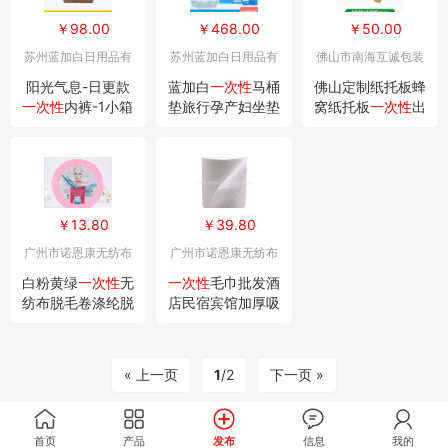
￥98.00
￥468.00
￥50.00
苏州蓝加白日用品有
苏州蓝加白日用品有
佛山市南海互诚包装
限公司
限公司
材料有限公司
阳光气息-日更款
蓝加白
一次性
马桶
佛山定制纸托板蜂
一次性
内裤-1小箱
垫旅行孕产妇坐垫
窝纸托板
一次性
出
（10包*4条/包=4
纸坐便垫(60片×2
口环保纸托板地台
0条）
0盒)
板纸托盘
￥13.80
￥39.80
广州市诺恩康无纺布
广州市诺恩康无纺布
制品有限公司
制品有限公司
白粉黄绿
一次性
无
一次性
毛巾批发酒
纺布脱毛卷涤纶脱
店民宿宾馆加厚吸
毛纸搭配蜜蜡用美
水户外家用美容院
容美体脱毛纸
美发毛巾
« 上一页
1
/2
下一页 »
首页
产品
发布
信息
我的