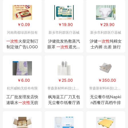
可定做
可定做
加长火柴盒
￥0.09
￥19.90
￥29.90
河南商都绿原科技有
新乡市利群医疗器械
新乡市利群医疗器械
限公司
有限公司
有限公司
一次性
火柴定制订
汐健批发热敷蒸汽
汐健
一次性
纯棉女
制定做广告LOGO
眼罩
一次性
遮光蒸
士内裤 出差 旅行
印字酒店宾馆饭店
气眼罩 男女通用艾
酒店洗浴 产妇月子
火柴盒批发
草护眼罩
生理期内裤
￥6.00
￥25.00
￥350.00
杭州威帕无纺布有限
誉森新材料科技(上海)
誉森新材料科技(上海)
公司
有限公司
有限公司
工厂批发理发店快
枫海蓝工厂刀叉包
无尘餐巾纸Napki
速吸水
一次性
无纺
无尘餐巾纸餐厅酒
n西餐厅高档牛排
布干发巾美容院
一
店口布
一次性
餐垫
咖啡店
一次性
酒店
次性
擦头巾
印LOGO图案
LOGO餐巾纸定制