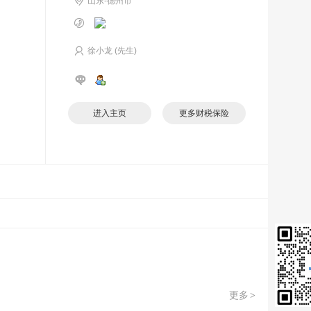
山东-德州市
徐小龙 (先生)
进入主页
更多财税保险
更多
>